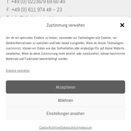
T: +49 (0)
02236/9 69 60-40
F: +49 (0) 611 974 48 – 23
E: info@dierlamm-rechtsanwaelte.com
Zustimmung verwalten
KONTAKT
Um dir ein optimales Erlebnis zu bieten, verwenden wir Technologien wie Cookies, um
Geräteinformationen zu speichern und/oder darauf zuzugreifen. Wenn du diesen Technologien
KARRIERE
zustimmst, können wir Daten wie das Surfverhalten oder eindeutige IDs auf dieser Website
verarbeiten. Wenn du deine Zustimmung nicht erteilst oder zurückziehst, können bestimmte
Merkmale und Funktionen beeinträchtigt werden.
IMPRESSUM
Dienste verwalten
DATENSCHUTZ
Akzeptieren
COOKIE-RICHTLINIE
Ablehnen
© Copyright 2026
•
Dierlamm Rechtsanwälte
•
Alle Rechte
Einstellungen ansehen
vorbehalten
Cookie-Richtlinie
Datenschutz
Impressum