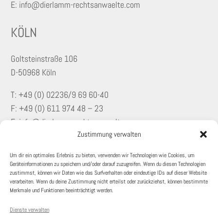
E: info@dierlamm-rechtsanwaelte.com
KÖLN
Goltsteinstraße 106
D-50968 Köln
T: +49 (0)
02236/9 69 60-40
F: +49 (0) 611 974 48 – 23
E: info@dierlamm-rechtsanwaelte.com
Zustimmung verwalten
KONTAKT
Um dir ein optimales Erlebnis zu bieten, verwenden wir Technologien wie Cookies, um
Geräteinformationen zu speichern und/oder darauf zuzugreifen. Wenn du diesen Technologien
KARRIERE
zustimmst, können wir Daten wie das Surfverhalten oder eindeutige IDs auf dieser Website
verarbeiten. Wenn du deine Zustimmung nicht erteilst oder zurückziehst, können bestimmte
Merkmale und Funktionen beeinträchtigt werden.
IMPRESSUM
Dienste verwalten