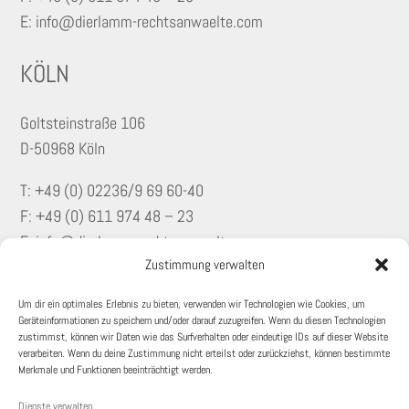
E: info@dierlamm-rechtsanwaelte.com
KÖLN
Goltsteinstraße 106
D-50968 Köln
T: +49 (0)
02236/9 69 60-40
F: +49 (0) 611 974 48 – 23
E: info@dierlamm-rechtsanwaelte.com
Zustimmung verwalten
KONTAKT
Um dir ein optimales Erlebnis zu bieten, verwenden wir Technologien wie Cookies, um
Geräteinformationen zu speichern und/oder darauf zuzugreifen. Wenn du diesen Technologien
KARRIERE
zustimmst, können wir Daten wie das Surfverhalten oder eindeutige IDs auf dieser Website
verarbeiten. Wenn du deine Zustimmung nicht erteilst oder zurückziehst, können bestimmte
Merkmale und Funktionen beeinträchtigt werden.
IMPRESSUM
Dienste verwalten